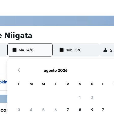
e Niigata
vie. 14/8
-
sáb. 15/8
2 
agosto 2026
L
M
M
J
V
S
D
L
1
2
a comunidad viajera elige KAYAK
3
4
5
6
7
8
9
7