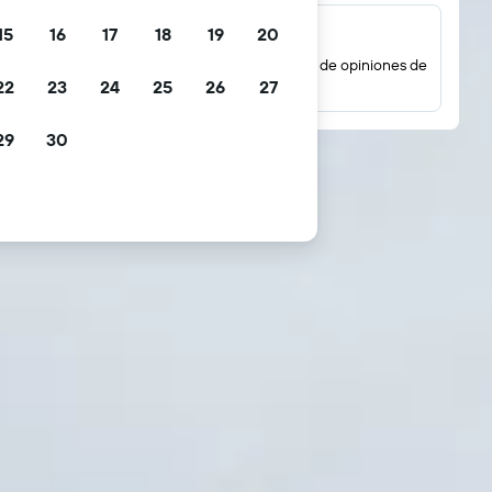
15
16
17
18
19
20
Millones de opiniones
Mira las puntuaciones basadas en millones de opiniones de
22
23
24
25
26
27
huéspedes reales.
29
30