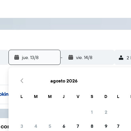
jue. 13/8
-
vie. 14/8
2 
agosto 2026
L
M
M
J
V
S
D
L
1
2
a comunidad viajera elige KAYAK
3
4
5
6
7
8
9
7