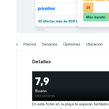
31
Más barato
33 ofertas más de SCP Hilo Hotel
Detalles
Precios
Servicios
Opiniones
Ubicación
Detalles
7,9
Bueno
2263 opiniones
En este hotel en la playa te esperan fantásti