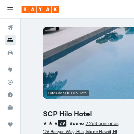
Vuelos
Hoteles
Autos
Explore
Rastreador
Fotos de SCP Hilo Hotel
Cuándo ir
KAYAK for Business
NUEVO
SCP Hilo Hotel
Bueno
2.263 opiniones
7,9
Trips
3 estrellas
126 Banyan Way, Hilo, Isla de Hawái, HI