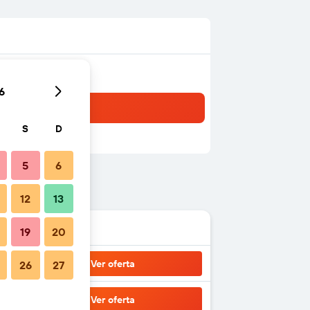
6
S
D
5
6
12
13
19
20
Ver oferta
26
27
Ver oferta