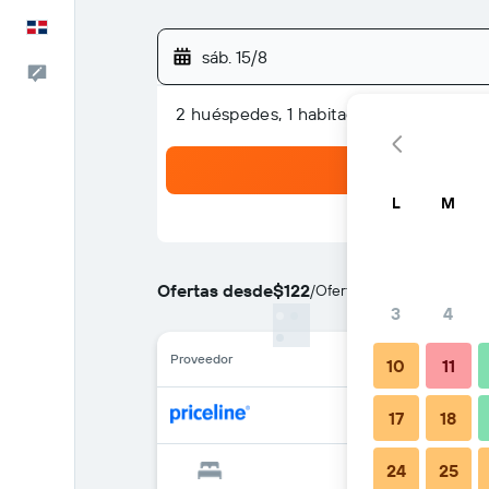
Español
sáb. 15/8
Comentarios
2 huéspedes, 1 habitación
L
M
Ofertas desde
$122
/
Oferta más barata de pre
3
4
Proveedor
10
11
17
18
24
25