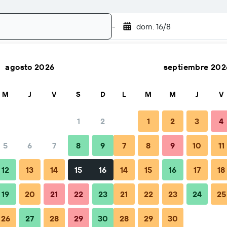
-
dom. 16/8
agosto 2026
septiembre 202
Buscar
M
J
V
S
D
L
M
M
J
V
1
2
1
2
3
4
cio por noche
5
6
7
8
9
7
8
9
10
11
Total noche
12
13
14
15
16
14
15
16
17
18
$122
19
20
21
22
23
21
22
23
24
25
26
27
28
29
30
28
29
30
$149