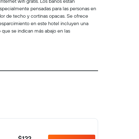
ternet wifi gratis. Los baños están
especialmente pensadas para las personas en
ador de techo y cortinas opacas. Se ofrece
y esparcimiento en este hotel incluyen una
to que se indican más abajo en las
$122