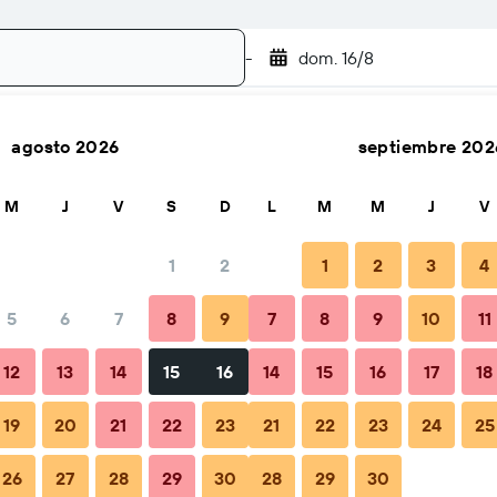
-
dom. 16/8
agosto 2026
septiembre 202
Buscar
M
J
V
S
D
L
M
M
J
V
1
2
1
2
3
4
5
6
7
8
9
7
8
9
10
11
ejos y preguntas frecuentes
Alojamientos cercanos
12
13
14
15
16
14
15
16
17
18
19
20
21
22
23
21
22
23
24
25
26
27
28
29
30
28
29
30