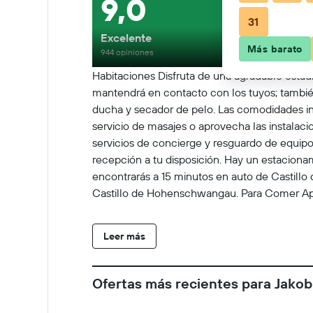
9,0
31
Excelente
Más barato
944 opiniones
Habitaciones Disfruta de una agradable estadía
mantendrá en contacto con los tuyos; también 
ducha y secador de pelo. Las comodidades inc
servicio de masajes o aprovecha las instalac
servicios de concierge y resguardo de equipos
recepción a tu disposición. Hay un estacionam
encontrarás a 15 minutos en auto de Castill
Castillo de Hohenschwangau. Para Comer Aprov
autoservicio gratuito. Cargos Obligatorios Se
noche para adultos; EUR 1.25 por noche para 
Leer más
que nos proporcionó la propiedad. Cargos Op
las llegadas de 20:00 a 09:00. La lista anter
cambios. Check-In El Checkin empieza a las 
Ofertas más recientes para Jakob
persona adicional, según la política de la pr
gubernamentales, y una tarjeta de crédito, dé