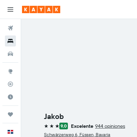
Vuelos
Hoteles
Autos
Explore
Rastreador
Cuándo ir
Trips
Jakob
Excelente
944 opiniones
9,0
3 estrellas
Español
Schwärzerweg 6, Füssen, Bavaria