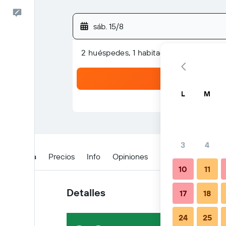
Comentarios
sáb. 15/8
2 huéspedes, 1 habitación
L
M
3
4
Detalles
Precios
Info
Opiniones
Ubicación
Cons
10
11
Detalles
17
18
24
25