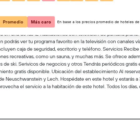
Ver en el mapa
Promedio
Más caro
En base a los precios promedio de hoteles de 
 en una de las 12 habitaciones con televisión de pantalla plana. E
podrás ver tu programa favorito en la televisión con canales vía
luyen caja de seguridad, escritorio y teléfono. Servicios Recibe
iones recreativas, como un sauna, y muchas más. Se ofrece además
 de ski. Serivicos de negocios y otros Tendrás periódicos gratis 
iento gratis disponible. Ubicación del establecimiento Al reserva
o de Neuschwanstein y Lech. Hospédate en este hotel y estarás 
echa el servicio a la habitación de este hotel. Todos los días, 
 te solicitará que pagues los siguientes cargos en la propiedad: 
huéspedes entre 6 y 15 años. Este cargo no se aplica a niños me
cionales Mascotas: EUR 14.00 por mascota, por noche Se aplica
ior puede estar incompleta. Además, es posible que los impuestos 
13:30 El Checkin termina a las 18:00 La Edad minima de Checkin
opiedad. Es posible que se solicite un documento de identidad con
bito o depósito en efectivo en el check-in para cubrir cualquier g