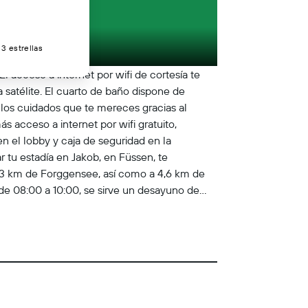
3 estrellas
l acceso a internet por wifi de cortesía te
 satélite. El cuarto de baño dispone de
 los cuidados que te mereces gracias al
 acceso a internet por wifi gratuito,
en el lobby y caja de seguridad en la
r tu estadía en Jakob, en Füssen, te
a 3 km de Forggensee, así como a 4,6 km de
de 08:00 a 10:00, se sirve un desayuno de
Cargo municipal: EUR 2.50 por persona, por
nores de 16 años. Incluimos todos los cargos
 un cargo por check-in después de hora para
no estén incluidos. Importes sujetos a
 18 Puede aplicarse un cargo por cada
 foto emitido por las autoridades
asto imprevisto. Las solicitudes especiales no