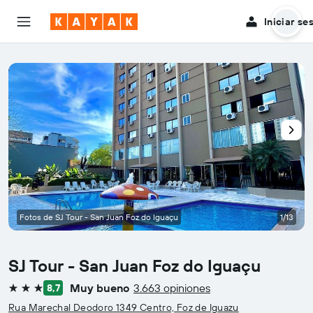
Iniciar se
Fotos de SJ Tour - San Juan Foz do Iguaçu
1/13
SJ Tour - San Juan Foz do Iguaçu
Muy bueno
3.663 opiniones
8,7
3 estrellas
Rua Marechal Deodoro 1349 Centro, Foz de Iguazu