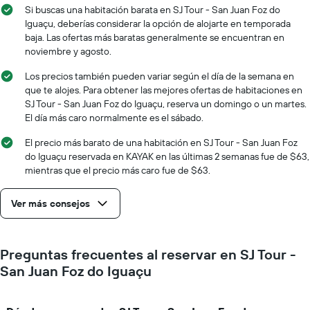
que
fecha
Si buscas una habitación barata en SJ Tour - San Juan Foz do
indica
de
Iguaçu, deberías considerar la opción de alojarte en temporada
el
la
baja. Las ofertas más baratas generalmente se encuentran en
precio
estadía
noviembre y agosto.
promedio
El
de
gráfico
Los precios también pueden variar según el día de la semana en
una
muestra
que te alojes. Para obtener las mejores ofertas de habitaciones en
habitación
1
SJ Tour - San Juan Foz do Iguaçu, reserva un domingo o un martes.
eje
El día más caro normalmente es el sábado.
X
que
El precio más barato de una habitación en SJ Tour - San Juan Foz
indica
do Iguaçu reservada en KAYAK en las últimas 2 semanas fue de $63,
la
mientras que el precio más caro fue de $63.
cantidad
de
Ver más consejos
días
que
faltan
para
Preguntas frecuentes al reservar en SJ Tour -
la
San Juan Foz do Iguaçu
estadía
El
gráfico