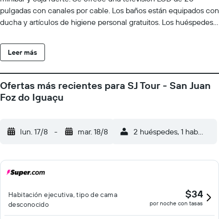
pulgadas con canales por cable. Los baños están equipados con
ducha y artículos de higiene personal gratuitos. Los huéspedes
pueden navegar por la web gracias a nuestro acceso a Internet
wifi gratis. Los servicios para las personas de negocios incluyen
Leer más
escritorio y teléfono. Se ofrece servicio de limpieza todos los
días y es posible solicitar secador de pelo. En el alojamiento hay
piscina al aire libre y piscina infantil. Otros servicios de ocio y
Ofertas más recientes para SJ Tour - San Juan
esparcimiento incluyen gimnasio. Se pueden practicar las
Foz do Iguaçu
actividades de ocio y esparcimiento que se indican más abajo
en las instalaciones o cerca del alojamiento (es posible que se
aplique un recargo).
lun. 17/8
-
mar. 18/8
2 huéspedes, 1 habitació
$34
Habitación ejecutiva, tipo de cama
por noche con tasas
desconocido