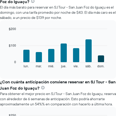
Foz do Iguaçu?
promedio
El día más barato para reservar en SJ Tour - San Juan Foz do Iguaçu es el
de
domingo, con una tarifa promedio por noche de $43. El día más caro es el
una
sábado, a un precio de $139 por noche.
habitación
por
mes
$200
El
Bar
Chart
gráfico
graphic.
chart
with
muestra
$100
7
1
bars.
eje
X
El
0
que
siguiente
lun.
mar.
mié.
jue.
vie.
sáb.
dom.
End
indica
of
gráfico
los
interactive
muestra
chart
meses.
el
¿Con cuánta anticipación conviene reservar en SJ Tour - San
El
precio
gráfico
Juan Foz do Iguaçu?
promedio
muestra
Para obtener el mejor precio en SJ Tour - San Juan Foz do Iguaçu, reserva
de
1
con alrededor de 6 semanas de anticipación. Esto podría ahorrarte
una
eje
aproximadamente un 54%% en comparación con hacerlo a última hora.
habitación
Y
por
que
cada
$250