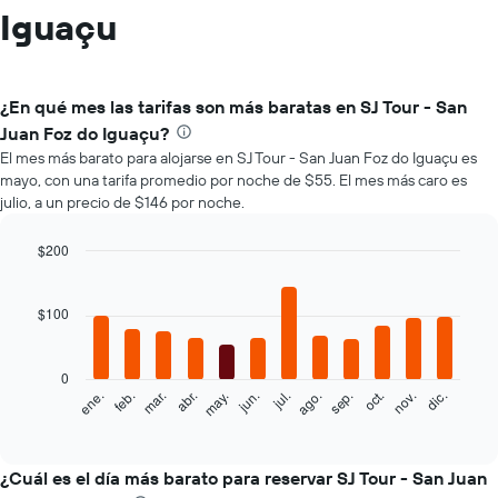
Iguaçu
¿En qué mes las tarifas son más baratas en SJ Tour - San
Juan Foz do Iguaçu?
El mes más barato para alojarse en SJ Tour - San Juan Foz do Iguaçu es
mayo, con una tarifa promedio por noche de $55. El mes más caro es
julio, a un precio de $146 por noche.
$200
Bar
Chart
graphic.
chart
with
$100
12
bars.
0
El
feb.
may.
ago.
nov.
mar.
jun.
sep.
dic.
ene.
abr.
jul.
oct.
siguiente
End
of
gráfico
interactive
muestra
chart
el
¿Cuál es el día más barato para reservar SJ Tour - San Juan
precio