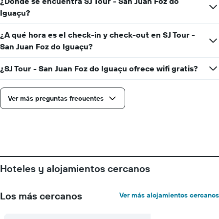
muestra
¿Dónde se encuentra SJ Tour - San Juan Foz do
1
Iguaçu?
eje
Y
¿A qué hora es el check-in y check-out en SJ Tour -
que
San Juan Foz do Iguaçu?
indica
el
precio
¿SJ Tour - San Juan Foz do Iguaçu ofrece wifi gratis?
promedio
de
una
Ver más preguntas frecuentes
habitación
Hoteles y alojamientos cercanos
Los más cercanos
Ver más alojamientos cercanos