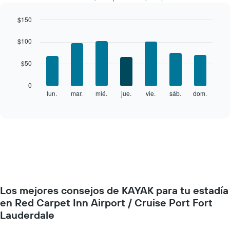
por
mes
$150
El
Bar
Chart
gráfico
graphic.
chart
$100
with
muestra
7
1
$50
bars.
eje
X
El
0
que
siguiente
lun.
mar.
mié.
jue.
vie.
sáb.
dom.
End
indica
of
gráfico
los
interactive
muestra
chart
meses.
el
El
precio
gráfico
promedio
muestra
de
1
una
eje
habitación
Y
por
que
Los mejores consejos de KAYAK para tu estadía
cada
indica
día
en Red Carpet Inn Airport / Cruise Port Fort
el
de
Lauderdale
precio
la
promedio
semana