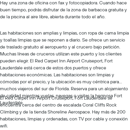
Hay una zona de oficina con fax y fotocopiadora. Cuando hace
buen tiempo, podrás disfrutar de la zona de barbacoa gratuita y
de la piscina al aire libre, abierta durante todo el año.
Las habitaciones son amplias y limpias, con ropa de cama limpia
y toallas limpias que se reponen a diario. Se ofrece un servicio
de traslado gratuito al aeropuerto y al crucero bajo petición.
Muchas líneas de cruceros utilizan este puerto y los clientes
pueden elegir. El Red Carpet Inn Airport Cruiseport, Fort
Lauderdale está cerca de estos dos puertos y ofrece
habitaciones económicas. Las habitaciones son limpias y
cómodas por el precio, y la ubicación es muy céntrica para
muchos viajeros del sur de Florida. Reserva para un alojamiento
de calidad mientras vuelas, navegas o visitas la hermosa Fort
El Red Carpet Inn Airport Cruiseport, Fort Lauderdale se
Lauderdale.
encuentra cerca del centro de escalada Coral Cliffs Rock
Climbing y de la tienda Shoreline Aerospace. Hay más de 200
habitaciones, limpias y ordenadas, con TV por cable y conexión
wifi.