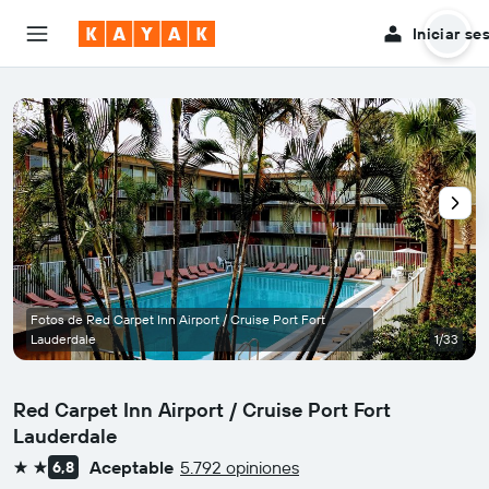
Iniciar se
Fotos de Red Carpet Inn Airport / Cruise Port Fort
Lauderdale
1/33
Red Carpet Inn Airport / Cruise Port Fort
Lauderdale
Aceptable
5.792 opiniones
6,8
2 estrellas