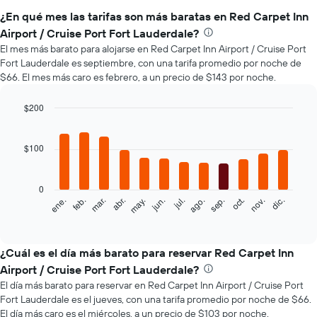
¿En qué mes las tarifas son más baratas en Red Carpet Inn
Airport / Cruise Port Fort Lauderdale?
El mes más barato para alojarse en Red Carpet Inn Airport / Cruise Port
Fort Lauderdale es septiembre, con una tarifa promedio por noche de
$66. El mes más caro es febrero, a un precio de $143 por noche.
$200
Bar
Chart
graphic.
chart
with
$100
12
bars.
0
El
feb.
may.
ago.
nov.
mar.
jun.
sep.
dic.
ene.
abr.
jul.
oct.
siguiente
End
of
gráfico
interactive
muestra
chart
el
¿Cuál es el día más barato para reservar Red Carpet Inn
precio
Airport / Cruise Port Fort Lauderdale?
promedio
El día más barato para reservar en Red Carpet Inn Airport / Cruise Port
de
Fort Lauderdale es el jueves, con una tarifa promedio por noche de $66.
una
El día más caro es el miércoles, a un precio de $103 por noche.
habitación