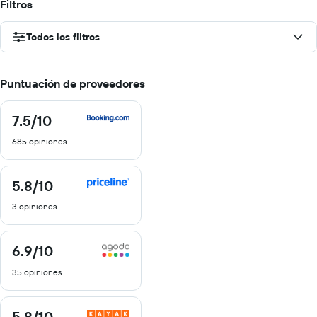
Filtros
Todos los filtros
Puntuación de proveedores
7.5
/10
7.5
de
685 opiniones
10
5.8
/10
5.8
de
3 opiniones
10
6.9
/10
6.9
de
35 opiniones
10
5.8
/10
5.8