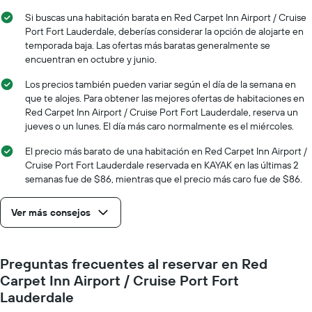
de
El
Si buscas una habitación barata en Red Carpet Inn Airport / Cruise
una
gráfico
habitación
Port Fort Lauderdale, deberías considerar la opción de alojarte en
muestra
temporada baja. Las ofertas más baratas generalmente se
1
encuentran en octubre y junio.
eje
X
Los precios también pueden variar según el día de la semana en
que
que te alojes. Para obtener las mejores ofertas de habitaciones en
indica
Red Carpet Inn Airport / Cruise Port Fort Lauderdale, reserva un
los
jueves o un lunes. El día más caro normalmente es el miércoles.
días
de
El precio más barato de una habitación en Red Carpet Inn Airport /
la
Cruise Port Fort Lauderdale reservada en KAYAK en las últimas 2
semana.
semanas fue de $86, mientras que el precio más caro fue de $86.
El
gráfico
muestra
Ver más consejos
1
eje
Y
Preguntas frecuentes al reservar en Red
que
indica
Carpet Inn Airport / Cruise Port Fort
el
Lauderdale
precio