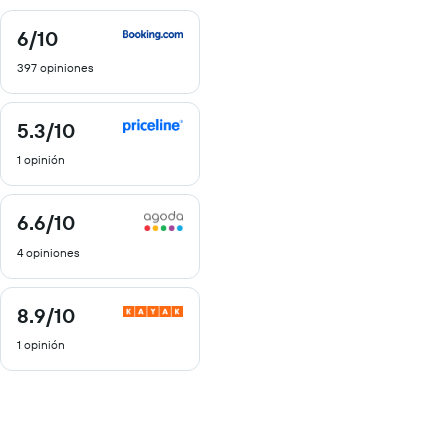
6
/10
6
de
397 opiniones
10
5.3
/10
5.3
de
1 opinión
10
6.6
/10
6.6
de
4 opiniones
10
8.9
/10
8.9
de
1 opinión
10