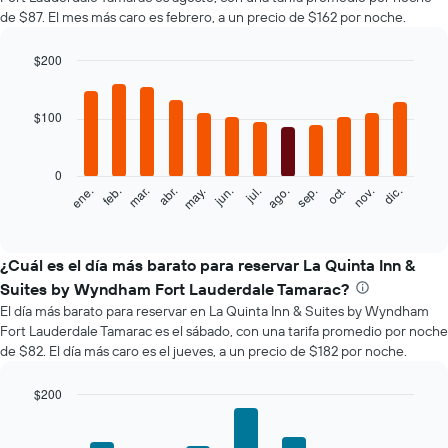
de $87. El mes más caro es febrero, a un precio de $162 por noche.
$200
Bar
Chart
graphic.
chart
with
$100
12
bars.
0
El
feb.
may.
ago.
nov.
mar.
jun.
sep.
dic.
ene.
abr.
jul.
oct.
siguiente
End
of
gráfico
interactive
muestra
chart
el
¿Cuál es el día más barato para reservar La Quinta Inn &
precio
Suites by Wyndham Fort Lauderdale Tamarac?
promedio
El día más barato para reservar en La Quinta Inn & Suites by Wyndham
de
Fort Lauderdale Tamarac es el sábado, con una tarifa promedio por noche
una
de $82. El día más caro es el jueves, a un precio de $182 por noche.
habitación
por
mes
$200
El
Bar
Chart
gráfico
graphic.
chart
with