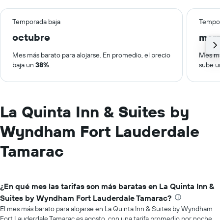
Temporada baja
Tempor
octubre
mar
Mes más barato para alojarse. En promedio, el precio
Mes má
baja un
38%
.
sube 
La Quinta Inn & Suites by
Wyndham Fort Lauderdale
Tamarac
¿En qué mes las tarifas son más baratas en La Quinta Inn &
Suites by Wyndham Fort Lauderdale Tamarac?
El mes más barato para alojarse en La Quinta Inn & Suites by Wyndham
Fort Lauderdale Tamarac es agosto, con una tarifa promedio por noche