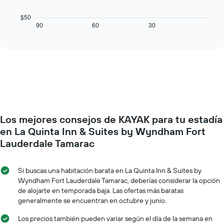
eje
siguiente
X
cuadro
$50
que
muestra
90
60
30
End
indica
of
cómo
los
interactive
varía
chart
días
el
de
precio
la
de
semana.
una
El
habitación
gráfico
a
muestra
medida
1
Los mejores consejos de KAYAK para tu estadía
que
eje
se
en La Quinta Inn & Suites by Wyndham Fort
Y
acerca
Lauderdale Tamarac
que
la
indica
fecha
el
de
Si buscas una habitación barata en La Quinta Inn & Suites by
precio
la
Wyndham Fort Lauderdale Tamarac, deberías considerar la opción
promedio
estadía
de alojarte en temporada baja. Las ofertas más baratas
de
El
una
generalmente se encuentran en octubre y junio.
gráfico
habitación
muestra
Los precios también pueden variar según el día de la semana en