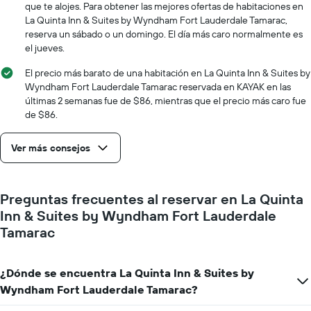
1
que te alojes. Para obtener las mejores ofertas de habitaciones en
eje
La Quinta Inn & Suites by Wyndham Fort Lauderdale Tamarac,
X
reserva un sábado o un domingo. El día más caro normalmente es
que
el jueves.
indica
la
El precio más barato de una habitación en La Quinta Inn & Suites by
cantidad
Wyndham Fort Lauderdale Tamarac reservada en KAYAK en las
de
últimas 2 semanas fue de $86, mientras que el precio más caro fue
días
de $86.
que
faltan
para
Ver más consejos
la
estadía
El
Preguntas frecuentes al reservar en La Quinta
gráfico
muestra
Inn & Suites by Wyndham Fort Lauderdale
1
Tamarac
eje
Y
que
¿Dónde se encuentra La Quinta Inn & Suites by
indica
Wyndham Fort Lauderdale Tamarac?
el
precio