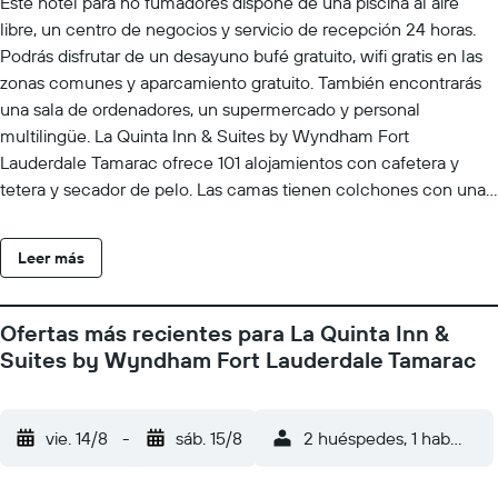
Este hotel para no fumadores dispone de una piscina al aire
libre, un centro de negocios y servicio de recepción 24 horas.
Podrás disfrutar de un desayuno bufé gratuito, wifi gratis en las
zonas comunes y aparcamiento gratuito. También encontrarás
una sala de ordenadores, un supermercado y personal
multilingüe. La Quinta Inn & Suites by Wyndham Fort
Lauderdale Tamarac ofrece 101 alojamientos con cafetera y
tetera y secador de pelo. Las camas tienen colchones con una
capa de acolchado adicional y están vestidas con ropa de cama
de alta calidad. Se ofrece una televisión de pantalla plana con
Leer más
canales por cable de suscripción. Se ofrece frigorífico y
microondas. Los baños están equipados con ducha y bañera
combinadas y artículos de higiene personal gratuitos. Los
Ofertas más recientes para La Quinta Inn &
huéspedes pueden navegar por la web gracias a nuestro
Suites by Wyndham Fort Lauderdale Tamarac
acceso a Internet wifi gratis. Los servicios para las personas de
negocios incluyen escritorio y teléfono; se ofrecen llamadas
locales gratuitas (pueden existir restricciones). Las habitaciones
vie. 14/8
-
sáb. 15/8
2 huéspedes, 1 habitació
también incluyen tabla de planchar con plancha y cortinas
opacas. Se ofrece servicio de limpieza todos los días. Los