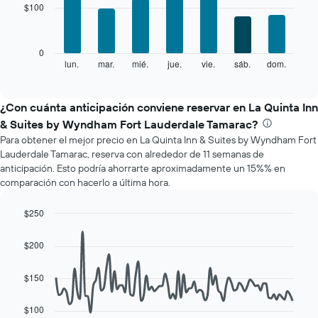
muestra
$100
7
1
bars.
eje
X
El
0
que
siguiente
lun.
mar.
mié.
jue.
vie.
sáb.
dom.
End
indica
of
gráfico
los
interactive
muestra
chart
meses.
el
¿Con cuánta anticipación conviene reservar en La Quinta Inn
El
precio
gráfico
& Suites by Wyndham Fort Lauderdale Tamarac?
promedio
muestra
Para obtener el mejor precio en La Quinta Inn & Suites by Wyndham Fort
de
1
Lauderdale Tamarac, reserva con alrededor de 11 semanas de
una
eje
anticipación. Esto podría ahorrarte aproximadamente un 15%% en
habitación
Y
comparación con hacerlo a última hora.
por
que
cada
indica
día
$250
el
de
Line
Chart
precio
la
graphic.
chart
promedio
$200
with
semana
de
90
El
una
data
$150
gráfico
habitación
points.
muestra
1
$100
El