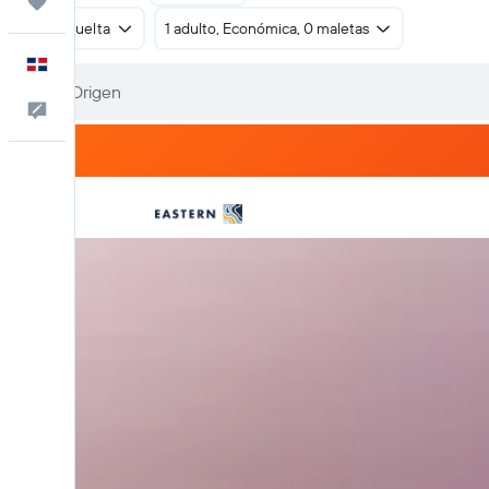
Trips
Ida y vuelta
1 adulto, Económica, 0 maletas
Español
Comentarios