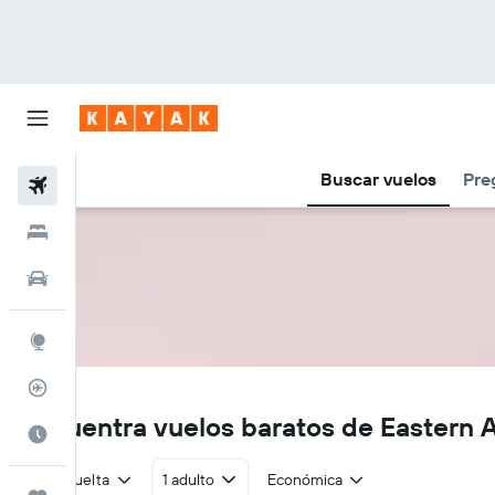
Buscar vuelos
Pre
Vuelos
Hoteles
Autos
Explore
Rastreador
2D
Encuentra vuelos baratos de Eastern A
Cuándo ir
Ida y vuelta
1 adulto
Económica