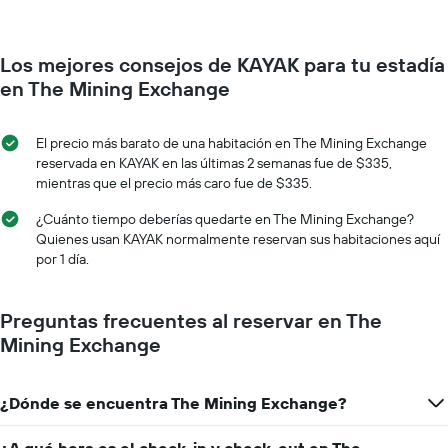
semana.
habitación
El
a
gráfico
medida
muestra
Los mejores consejos de KAYAK para tu estadía
que
1
se
en The Mining Exchange
eje
acerca
Y
la
que
fecha
El precio más barato de una habitación en The Mining Exchange
indica
de
reservada en KAYAK en las últimas 2 semanas fue de $335,
el
la
mientras que el precio más caro fue de $335.
precio
estadía
promedio
El
¿Cuánto tiempo deberías quedarte en The Mining Exchange?
de
gráfico
Quienes usan KAYAK normalmente reservan sus habitaciones aquí
una
muestra
por 1 día.
habitación
1
eje
X
Preguntas frecuentes al reservar en The
que
Mining Exchange
indica
la
cantidad
¿Dónde se encuentra The Mining Exchange?
de
días
que