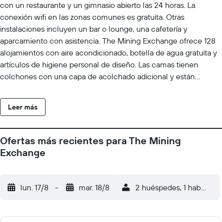
con un restaurante y un gimnasio abierto las 24 horas. La
conexión wifi en las zonas comunes es gratuita. Otras
instalaciones incluyen un bar o lounge, una cafetería y
aparcamiento con asistencia. The Mining Exchange ofrece 128
alojamientos con aire acondicionado, botella de agua gratuita y
artículos de higiene personal de diseño. Las camas tienen
colchones con una capa de acolchado adicional y están
vestidas con ropa de cama de alta calidad. Se ofrece televisión
por cable con canales de suscripción. Los baños están
Leer más
equipados con artículos de higiene personal gratuitos y secador
de pelo. Este hotel en Colorado Springs ofrece acceso a
Internet wifi gratis con una velocidad de 50 Mbps o más. Las
Ofertas más recientes para The Mining
habitaciones también incluyen ventilador de techo y cortinas
Exchange
opacas. Se ofrece servicio nocturno de descubierta y servicio
de limpieza todos los días. Los servicios de ocio y esparcimiento
en este hotel incluyen gimnasio abierto las 24 horas. Se pueden
lun. 17/8
-
mar. 18/8
2 huéspedes, 1 habitació
practicar las actividades de ocio y esparcimiento que se indican
más abajo en las instalaciones o cerca del alojamiento (es
posible que se aplique un recargo).