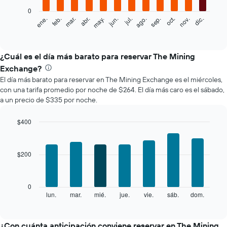
0
El
feb.
may.
ago.
nov.
mar.
jun.
sep.
dic.
ene.
abr.
jul.
oct.
siguiente
End
of
gráfico
interactive
muestra
chart
el
¿Cuál es el día más barato para reservar The Mining
precio
Exchange?
promedio
El día más barato para reservar en The Mining Exchange es el miércoles,
de
con una tarifa promedio por noche de $264. El día más caro es el sábado,
una
a un precio de $335 por noche.
habitación
por
mes
$400
El
Bar
Chart
gráfico
graphic.
chart
with
muestra
$200
7
1
bars.
eje
X
El
0
que
siguiente
lun.
mar.
mié.
jue.
vie.
sáb.
dom.
End
indica
of
gráfico
los
interactive
muestra
chart
meses.
el
¿Con cuánta anticipación conviene reservar en The Mining