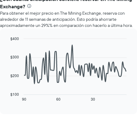
El
precio
gráfico
Exchange?
promedio
muestra
Para obtener el mejor precio en The Mining Exchange, reserva con
de
1
alrededor de 11 semanas de anticipación. Esto podría ahorrarte
una
eje
aproximadamente un 29%% en comparación con hacerlo a última hora.
habitación
Y
por
que
cada
$400
indica
día
Line
Chart
el
de
graphic.
chart
precio
with
la
$300
promedio
90
semana
de
data
El
una
points.
gráfico
habitación
$200
muestra
El
1
siguiente
eje
cuadro
$100
X
muestra
90
60
30
End
que
of
cómo
interactive
indica
varía
chart
los
el
días
precio
de
de
la
una