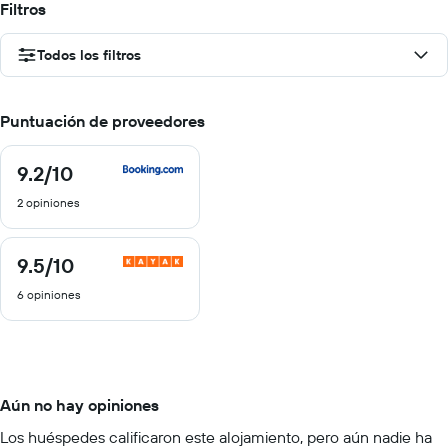
Filtros
Todos los filtros
Puntuación de proveedores
9.2
/10
9.2
de
2 opiniones
10
9.5
/10
9.5
de
6 opiniones
10
Aún no hay opiniones
Los huéspedes calificaron este alojamiento, pero aún nadie ha