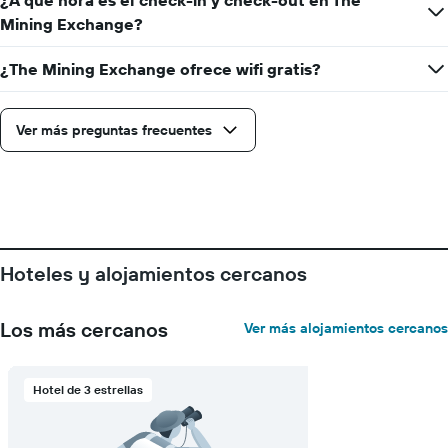
¿A qué hora es el check-in y check-out en The
faltan
Mining Exchange?
para
la
¿The Mining Exchange ofrece wifi gratis?
estadía
El
gráfico
muestra
Ver más preguntas frecuentes
1
eje
Y
que
indica
el
precio
Hoteles y alojamientos cercanos
promedio
de
una
Los más cercanos
Ver más alojamientos cercanos
habitación
Hotel de 3 estrellas