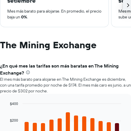
setiembre
set
Mes más barato para alojarse. En promedio, el precio
Mes má
baja un
0%
.
sube 
The Mining Exchange
¿En qué mes las tarifas son más baratas en The Mining
Exchange?
El mes más barato para alojarse en The Mining Exchange es diciembre,
con una tarifa promedio por noche de $174. El mes más caro es junio, a un
precio de $302 por noche.
$400
Bar
Chart
graphic.
chart
with
$200
12
bars.