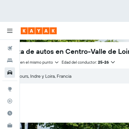
Vuelos
Renta de autos en Centro-Valle de Loi
Hoteles
Entrega en el mismo punto
Edad del conductor:
25-26
Autos
Explore
Rastreador
Cuándo ir
KAYAK for Business
NUEVO