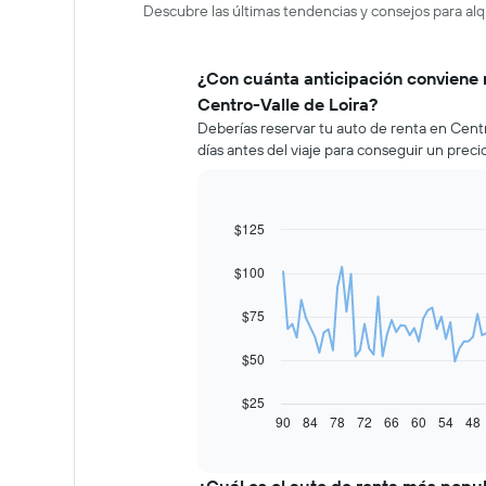
Descubre las últimas tendencias y consejos para alq
¿Con cuánta anticipación conviene 
Centro-Valle de Loira?
Deberías reservar tu auto de renta en Cen
días antes del viaje para conseguir un prec
$125
Line
Chart
graphic.
chart
with
$100
91
data
$75
points.
El
$50
siguiente
gráfico
$25
muestra
90
84
78
72
66
60
54
48
End
of
cómo
interactive
varía
chart
el