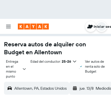
Iniciar se
Reserva autos de alquiler con
Budget en Allentown
Entrega 
Edad del conductor:
25-26
Ver autos de
en el 
renta solo de
mismo 
Budget
punto
Allentown, PA, Estados Unidos
jue. 13/8
Mediodí