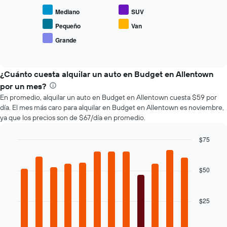
muestra
reserva.
Mediano
SUV
el
El
precio
gráfico
Pequeño
Van
promedio
muestra
Grande
End
de
1
of
los
eje
interactive
tipos
chart
X
de
¿Cuánto cuesta alquilar un auto en Budget en Allentown
que
autos
indica
por un mes?
más
la
En promedio, alquilar un auto en Budget en Allentown cuesta $59 por
populares.
cantidad
día. El mes más caro para alquilar en Budget en Allentown es noviembre,
de
ya que los precios son de $67/día en promedio.
días
previos
$75
a
Bar
la
Chart
graphic.
chart
reserva.
with
$50
El
12
gráfico
bars.
muestra
1
$25
El
eje
siguiente
Y
gráfico