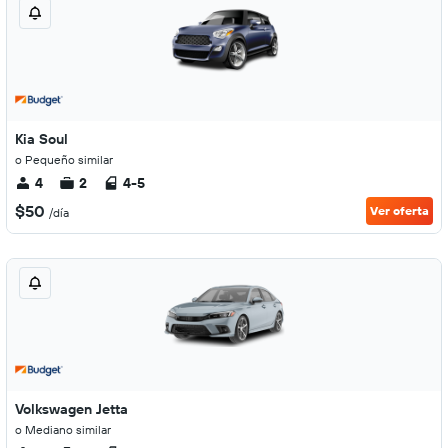
Kia Soul
o Pequeño similar
4
2
4-5
$50
Ver oferta
/día
Volkswagen Jetta
o Mediano similar