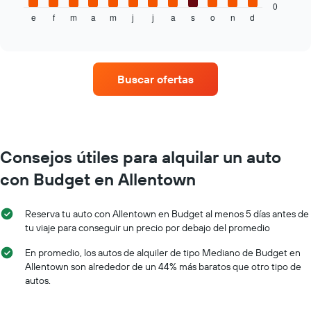
que
muestra
0
indica
e
f
m
a
m
j
j
a
s
o
n
d
el
End
el
of
precio
interactive
precio
promedio
chart
promedio
de
de
un
Buscar ofertas
un
auto
auto
de
de
renta
renta.
por
mes.
El
Consejos útiles para alquilar un auto
gráfico
con Budget en Allentown
muestra
1
eje
Reserva tu auto con Allentown en Budget al menos 5 días antes de
X
tu viaje para conseguir un precio por debajo del promedio
que
indica
En promedio, los autos de alquiler de tipo Mediano de Budget en
los
Allentown son alrededor de un 44% más baratos que otro tipo de
meses
autos.
del
año.
El