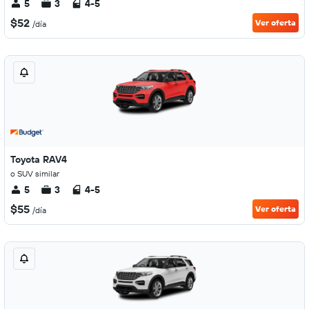
5
3
4-5
$52
Ver oferta
/día
Toyota RAV4
o SUV similar
5
3
4-5
$55
Ver oferta
/día