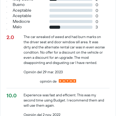
Bueno
0
Aceptable
0
Aceptable
0
Mediocre
0
Malo
3
2.0
The car wreaked of weed and had burn marks on
the driver seat and door window sill area. It was
dirty and the alternate rental car was in even worse
condition. No offer for a discount on the vehicle or
even a discount for an upgrade. The most
disappointing and disgusting car I have rented.
Opinión del 29 mar. 2023
opinión de
10.0
Experience was fast and efficient. This was my
second time using Budget. I recommend them and
will use them again.
Opinión del 2 nov. 2022