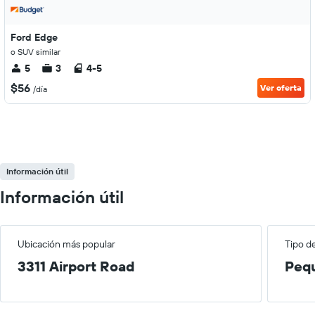
Ford Edge
o SUV similar
5
3
4-5
$56
Ver oferta
/día
Información útil
Información útil
Ubicación más popular
Tipo d
3311 Airport Road
Peq