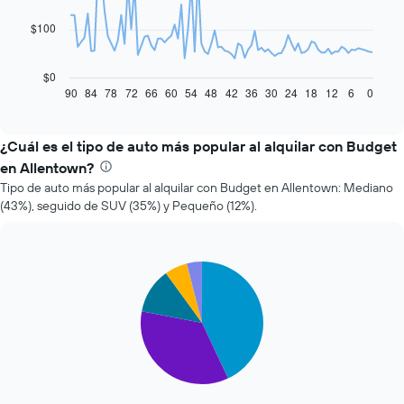
points.
$100
El
siguiente
gráfico
$0
muestra
90
84
78
72
66
60
54
48
42
36
30
24
18
12
6
0
End
of
cómo
interactive
varía
chart
el
¿Cuál es el tipo de auto más popular al alquilar con Budget
precio
en Allentown?
de
Tipo de auto más popular al alquilar con Budget en Allentown: Mediano
un
(43%), seguido de SUV (35%) y Pequeño (12%).
auto
de
renta
a
Pie
Chart
medida
graphic.
chart
que
with
se
5
slices.
acerca
la
El
fecha
siguiente
de
gráfico
la