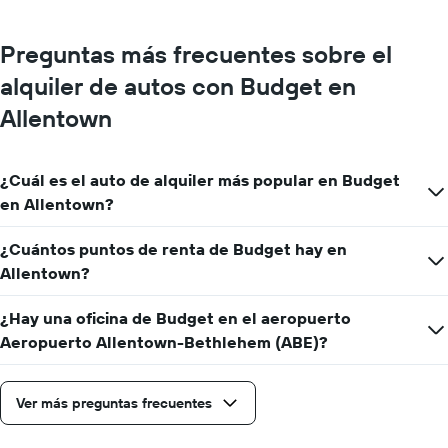
gráfico
muestra
Preguntas más frecuentes sobre el
1
eje
alquiler de autos con Budget en
Y
que
Allentown
indica
el
precio
¿Cuál es el auto de alquiler más popular en Budget
promedio
en Allentown?
de
un
auto
¿Cuántos puntos de renta de Budget hay en
de
Allentown?
renta
por
¿Hay una oficina de Budget en el aeropuerto
día.
Aeropuerto Allentown-Bethlehem (ABE)?
Ver más preguntas frecuentes