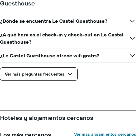
Guesthouse
que
indica
los
¿Dónde se encuentra Le Castel Guesthouse?
días
de
la
¿A qué hora es el check-in y check-out en Le Castel
semana.
Guesthouse?
El
gráfico
¿Le Castel Guesthouse ofrece wifi gratis?
muestra
1
eje
Y
Ver más preguntas frecuentes
que
indica
el
precio
promedio
de
una
Hoteles y alojamientos cercanos
habitación
Los más cercanos
Ver más alojamientos cercanos