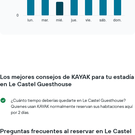
bars.
El
0
siguiente
lun.
mar.
mié.
jue.
vie.
sáb.
dom.
End
of
gráfico
interactive
muestra
chart
el
precio
promedio
de
una
habitación
por
Los mejores consejos de KAYAK para tu estadía
cada
día
en Le Castel Guesthouse
de
la
semana
¿Cuánto tiempo deberías quedarte en Le Castel Guesthouse?
El
Quienes usan KAYAK normalmente reservan sus habitaciones aquí
gráfico
por 2 días.
muestra
1
eje
Preguntas frecuentes al reservar en Le Castel
X