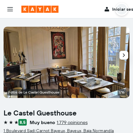
Iniciar se
Fotos de Le Castel Guesthouse
1/16
Le Castel Guesthouse
Muy bueno
1.779 opiniones
8,5
3 estrellas
1 Boulevard Sadi Carnot Bayeux, Bayeux, Baja Normandía