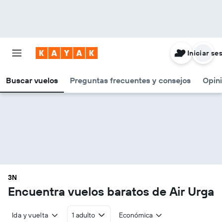
Iniciar se
Buscar vuelos
Preguntas frecuentes y consejos
Opin
3N
Encuentra vuelos baratos de Air Urga
Ida y vuelta
1 adulto
Económica