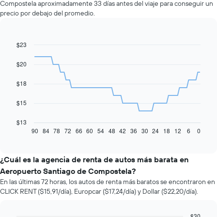
Compostela aproximadamente 33 días antes del viaje para conseguir un
precio por debajo del promedio.
$23
Line
Chart
graphic.
chart
with
$20
91
data
$18
points.
El
$15
siguiente
gráfico
$13
muestra
90
84
78
72
66
60
54
48
42
36
30
24
18
12
6
0
End
of
cómo
interactive
varía
chart
el
¿Cuál es la agencia de renta de autos más barata en
precio
Aeropuerto Santiago de Compostela?
de
En las últimas 72 horas, los autos de renta más baratos se encontraron en
un
CLICK RENT ($15,91/día), Europcar ($17,24/día) y Dollar ($22,20/día).
auto
de
renta
$30