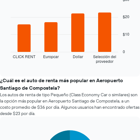
a
Bar
Chart
medida
graphic.
chart
que
with
$20
se
4
bars.
acerca
la
$10
El
fecha
siguiente
de
gráfico
la
0
muestra
reserva.
CLICK RENT
Europcar
Dollar
Selección del
proveedor
las
End
El
of
cuatro
gráfico
interactive
empresas
muestra
chart
de
1
¿Cuál es el auto de renta más popular en Aeropuerto
renta
eje
Santiago de Compostela?
de
X
Los autos de renta de tipo Pequeño (Class Economy Car o similares) son
autos
que
la opción más popular en Aeropuerto Santiago de Compostela, a un
más
indica
costo promedio de $36 por día. Algunos usuarios han encontrado ofertas
económicas
la
desde $23 por día.
de
cantidad
las
de
últimas
días
72
previos
Pie
Chart
graphic.
chart
horas.
a