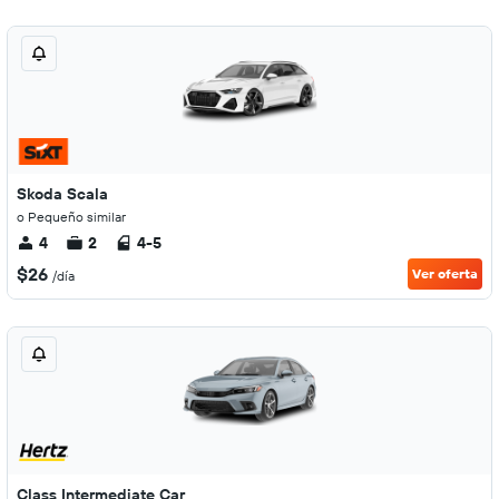
Skoda Scala
o Pequeño similar
4
2
4-5
$26
Ver oferta
/día
Class Intermediate Car