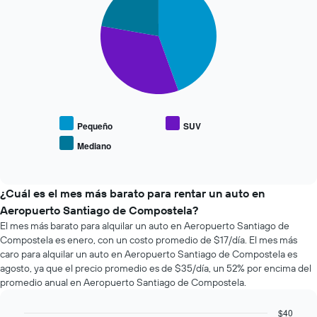
with
El
la
3
gráfico
reserva.
slices.
muestra
El
1
gráfico
El
eje
muestra
siguiente
X
1
gráfico
que
eje
muestra
indica
Y
el
las
que
precio
Pequeño
SUV
4
indica
promedio
empresas
Mediano
el
End
de
más
precio
of
los
interactive
baratas
promedio
tipos
chart
de
de
de
¿Cuál es el mes más barato para rentar un auto en
renta
un
autos
Aeropuerto Santiago de Compostela?
de
auto
más
El mes más barato para alquilar un auto en Aeropuerto Santiago de
autos
de
populares.
El
Compostela es enero, con un costo promedio de $17/día. El mes más
renta.
gráfico
caro para alquilar un auto en Aeropuerto Santiago de Compostela es
muestra
agosto, ya que el precio promedio es de $35/día, un 52% por encima del
1
promedio anual en Aeropuerto Santiago de Compostela.
eje
Y
$40