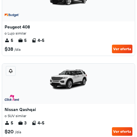
Peugeot 408
o Lujo similar
5
5
4-5
$38
Ver oferta
/día
Nissan Qashqai
o SUV similar
5
3
4-5
$20
Ver oferta
/día