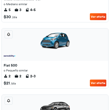
o Mediano similar
5
3
4-5
$30
Ver oferta
/día
Fiat 500
o Pequeño similar
2
2
2-3
$21
Ver oferta
/día