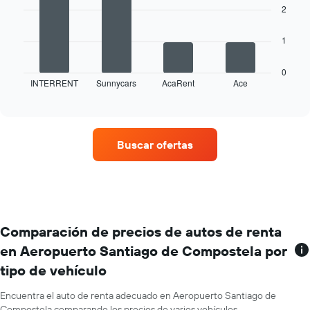
bars.
eje
2
X
El
que
1
siguiente
indica
gráfico
los
muestra
0
meses
INTERRENT
Sunnycars
AcaRent
Ace
las
End
del
of
cuatro
año.
interactive
empresas
chart
El
de
gráfico
renta
muestra
Buscar ofertas
de
1
autos
eje
con
Y
más
que
sucursales.
indica
El
el
gráfico
Comparación de precios de autos de renta
precio
muestra
promedio
en Aeropuerto Santiago de Compostela por
1
de
tipo de vehículo
eje
un
X
auto
que
Encuentra el auto de renta adecuado en Aeropuerto Santiago de
de
indica
Compostela comparando los precios de varios vehículos.