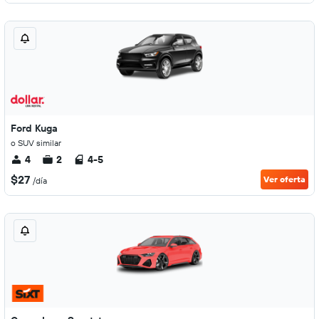
Ford Kuga
o SUV similar
4
2
4-5
$27
Ver oferta
/día