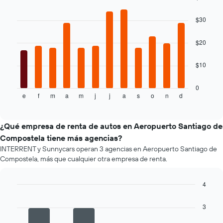
que
Bar
Chart
indica
graphic.
chart
$30
el
with
precio
12
bars.
más
$20
barato
El
de
$10
siguiente
un
gráfico
auto
muestra
de
0
e
f
m
a
m
j
j
a
s
o
n
d
el
End
renta
of
precio
por
interactive
promedio
empresa.
chart
de
¿Qué empresa de renta de autos en Aeropuerto Santiago de
un
Compostela tiene más agencias?
auto
INTERRENT y Sunnycars operan 3 agencias en Aeropuerto Santiago de
de
Compostela, más que cualquier otra empresa de renta.
renta
por
mes.
4
El
Bar
Chart
gráfico
graphic.
chart
3
muestra
with
4
1