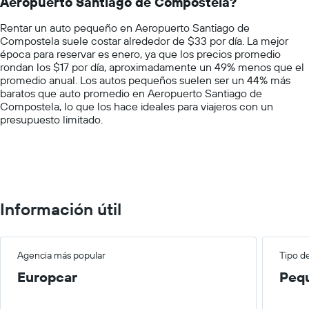
Aeropuerto Santiago de Compostela?
The
por
chart
empresa.
Rentar un auto pequeño en Aeropuerto Santiago de
has
Compostela suele costar alrededor de $33 por día. La mejor
1
época para reservar es enero, ya que los precios promedio
Y
rondan los $17 por día, aproximadamente un 49% menos que el
axis
promedio anual. Los autos pequeños suelen ser un 44% más
displaying
baratos que auto promedio en Aeropuerto Santiago de
values.
Compostela, lo que los hace ideales para viajeros con un
Range:
presupuesto limitado.
0
to
100.
Información útil
Agencia más popular
Tipo d
Europcar
Peq