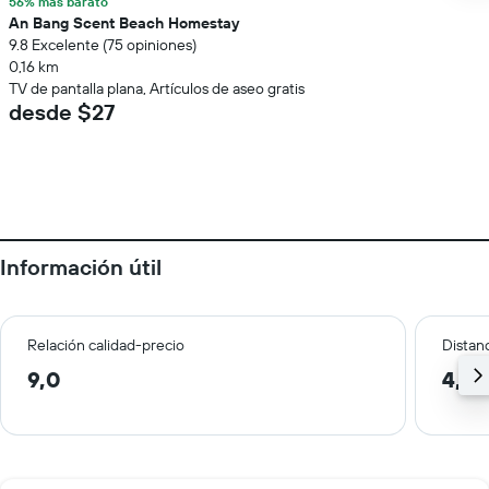
56% más barato
An Bang Scent Beach Homestay
9.8 Excelente (75 opiniones)
0,16 km
TV de pantalla plana, Artículos de aseo gratis
desde $27
Información útil
Relación calidad-precio
Distanc
9,0
4,1 