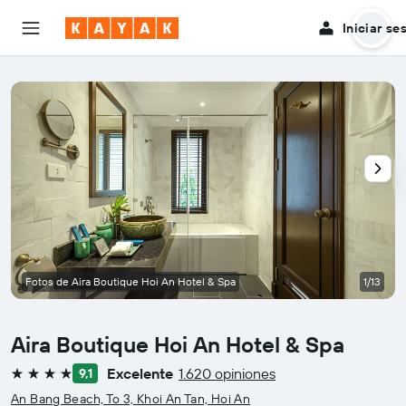
Iniciar se
Fotos de Aira Boutique Hoi An Hotel & Spa
1/13
Aira Boutique Hoi An Hotel & Spa
Excelente
1.620 opiniones
9,1
4 estrellas
An Bang Beach, To 3, Khoi An Tan, Hoi An