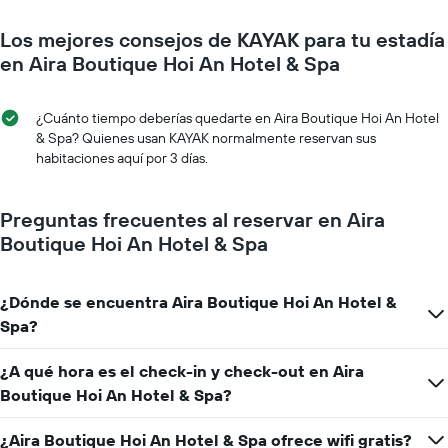
a
muestra
medida
1
Los mejores consejos de KAYAK para tu estadía
que
eje
se
en Aira Boutique Hoi An Hotel & Spa
Y
acerca
que
la
indica
fecha
¿Cuánto tiempo deberías quedarte en Aira Boutique Hoi An Hotel
el
de
& Spa? Quienes usan KAYAK normalmente reservan sus
precio
la
habitaciones aquí por 3 días.
promedio
estadía
de
El
una
gráfico
Preguntas frecuentes al reservar en Aira
habitación
muestra
Boutique Hoi An Hotel & Spa
1
eje
X
¿Dónde se encuentra Aira Boutique Hoi An Hotel &
que
indica
Spa?
la
cantidad
¿A qué hora es el check-in y check-out en Aira
de
Boutique Hoi An Hotel & Spa?
días
que
faltan
¿Aira Boutique Hoi An Hotel & Spa ofrece wifi gratis?