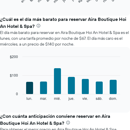
siguiente
End
of
gráfico
interactive
muestra
chart
el
¿Cuál es el día más barato para reservar Aira Boutique Hoi
precio
An Hotel & Spa?
promedio
El día más barato para reservar en Aira Boutique Hoi An Hotel & Spa es el
de
lunes, con una tarifa promedio por noche de $67. El día más caro es el
una
miércoles, a un precio de $140 por noche.
habitación
por
mes
$200
El
Bar
Chart
gráfico
graphic.
chart
with
muestra
$100
7
1
bars.
eje
X
El
0
que
siguiente
lun.
mar.
mié.
jue.
vie.
sáb.
dom.
End
indica
of
gráfico
los
interactive
muestra
chart
meses.
el
¿Con cuánta anticipación conviene reservar en Aira
El
precio
gráfico
Boutique Hoi An Hotel & Spa?
promedio
muestra
Para obtener el mejor precio en Aira Boutique Hoi An Hotel & Spa,