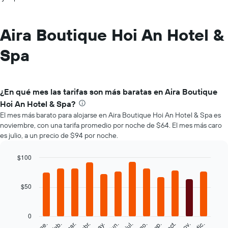
Aira Boutique Hoi An Hotel &
Spa
¿En qué mes las tarifas son más baratas en Aira Boutique
Hoi An Hotel & Spa?
El mes más barato para alojarse en Aira Boutique Hoi An Hotel & Spa es
noviembre, con una tarifa promedio por noche de $64. El mes más caro
es julio, a un precio de $94 por noche.
$100
Bar
Chart
graphic.
chart
with
$50
12
bars.
0
El
feb.
may.
ago.
nov.
mar.
jun.
sep.
dic.
ene.
abr.
jul.
oct.