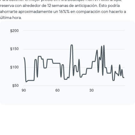
de
1
reserva con alrededor de 12 semanas de anticipación. Esto podría
una
eje
ahorrarte aproximadamente un 16%% en comparación con hacerlo a
habitación
Y
última hora.
por
que
cada
indica
día
$200
el
de
Line
Chart
precio
la
graphic.
chart
promedio
with
semana
$150
de
90
El
una
data
gráfico
habitación
points.
muestra
$100
1
El
eje
siguiente
X
cuadro
$50
que
muestra
90
60
30
End
indica
of
cómo
los
interactive
varía
chart
días
el
de
precio
la
de
semana.
una
El
habitación
gráfico