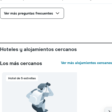
para
la
estadía
Ver más preguntas frecuentes
El
gráfico
muestra
1
eje
Y
que
Hoteles y alojamientos cercanos
indica
el
precio
Los más cercanos
Ver más alojamientos cercanos
promedio
de
una
habitación
Hotel de 5 estrellas